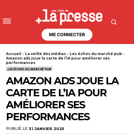
ME CONNECTER
Accueil
La veille des médias
Les échos du marché pub
Amazon ads joue la carte de l’IA pour améliorer ses
performances
LES ÉCHOS DU MARCHÉ PUB
AMAZON ADS JOUE LA
CARTE DE L’IA POUR
AMÉLIORER SES
PERFORMANCES
PUBLIÉ LE
31 JANVIER 2025