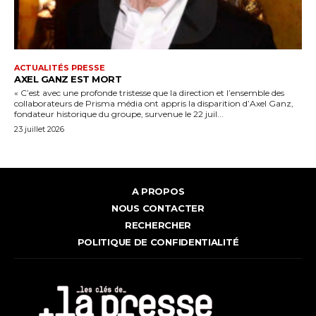
ACTUALITÉS PRESSE
AXEL GANZ EST MORT
« C’est avec une profonde tristesse que la direction et l’ensemble des
collaborateurs de Prisma média ont appris la disparition d’Axel Ganz,
fondateur historique du groupe, survenue le 22 juil...
23 juillet 2026
A PROPOS
NOUS CONTACTER
RECHERCHER
POLITIQUE DE CONFIDENTIALITÉ