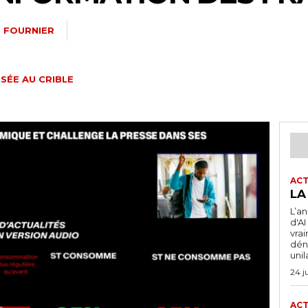
 FOURNIER
SÉE AU CRIBLE
ACT
LA
L’a
d'A
vra
dén
unil
24 j
ACT