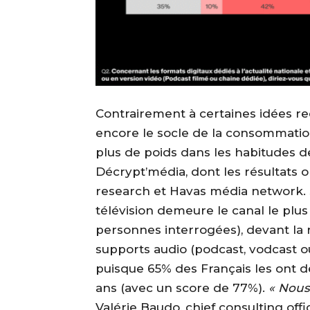
Contrairement à certaines idées reç
encore le socle de la consommation
plus de poids dans les habitudes de
Décrypt’média, dont les résultats on
research et Havas média network. 
télévision demeure le canal le plus
personnes interrogées), devant la r
supports audio (podcast, vodcast ou
puisque 65% des Français les ont d
ans (avec un score de 77%).
« Nous
Valérie Baudo, chief consulting off