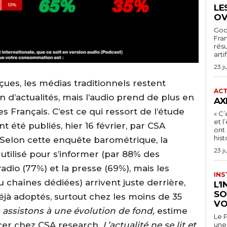
LE
OV
Goog
Fra
rés
arti
23 j
ues, les médias traditionnels restent
ACT
 d’actualités, mais l’audio prend de plus en
AX
s Français. C’est ce qui ressort de l’étude
« C’
et 
t été publiés, hier 16 février, par CSA
ont 
hist
Selon cette enquête barométrique, la
23 j
 utilisé pour s’informer (par 88% des
adio (77%) et la presse (69%), mais les
INS
 chaînes dédiées) arrivent juste derrière,
L’
SO
éjà adoptés, surtout chez les moins de 35
VO
 assistons à une évolution de fond,
estime
Le P
icer chez CSA research.
L’actualité ne se lit et
une 