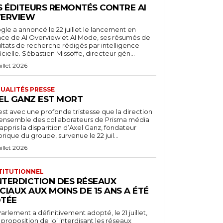
S ÉDITEURS REMONTÉS CONTRE AI
ERVIEW
le a annoncé le 22 juillet le lancement en
nce de AI Overview et AI Mode, ses résumés de
ultats de recherche rédigés par intelligence
ficielle. Sébastien Missoffe, directeur gén...
uillet 2026
UALITÉS PRESSE
EL GANZ EST MORT
est avec une profonde tristesse que la direction
l’ensemble des collaborateurs de Prisma média
appris la disparition d’Axel Ganz, fondateur
orique du groupe, survenue le 22 juil...
uillet 2026
TITUTIONNEL
INTERDICTION DES RÉSEAUX
CIAUX AUX MOINS DE 15 ANS A ÉTÉ
TÉE
arlement a définitivement adopté, le 21 juillet,
proposition de loi interdisant les réseaux