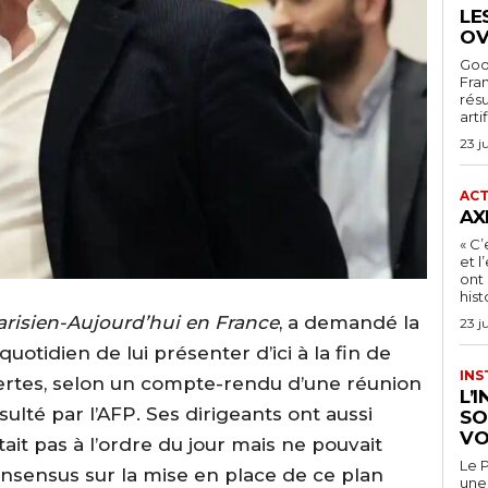
LE
OV
Goog
Fra
rés
arti
23 j
ACT
AX
« C’
et 
ont 
hist
arisien-Aujourd’hui en France
, a demandé la
23 j
uotidien de lui présenter d’ici à la fin de
INS
pertes, selon un compte-rendu d’une réunion
L’
té par l’AFP. Ses dirigeants ont aussi
SO
VO
ait pas à l’ordre du jour mais ne pouvait
Le P
nsensus sur la mise en place de ce plan
une 