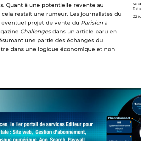
soci
s. Quant à une potentielle revente au
Rép
cela restait une rumeur. Les journalistes du
22 j
un éventuel projet de vente du
Parisien
à
agazine
Challenges
dans un article paru en
ésumant une partie des échanges du
être dans une logique économique et non
.