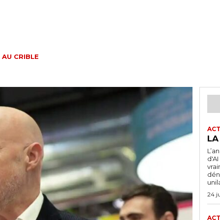
 AU CRIBLE
ACT
LA
L’a
d'A
vra
dén
unil
24 j
ACT