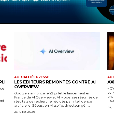
ACTUALITÉS PRESSE
ACT
PLI
LES ÉDITEURS REMONTÉS CONTRE AI
AX
OVERVIEW
nce
« C’
et 
Google a annoncé le 22 juillet le lancement en
ont 
France de AI Overview et AI Mode, ses résumés de
ent
hist
résultats de recherche rédigés par intelligence
artificielle. Sébastien Missoffe, directeur gén...
23 j
23 juillet 2026