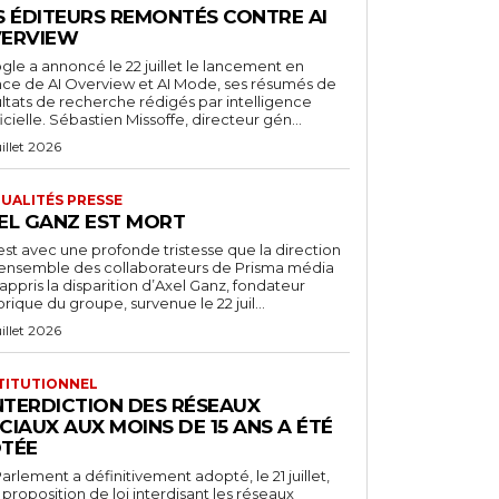
S ÉDITEURS REMONTÉS CONTRE AI
ERVIEW
le a annoncé le 22 juillet le lancement en
nce de AI Overview et AI Mode, ses résumés de
ultats de recherche rédigés par intelligence
ficielle. Sébastien Missoffe, directeur gén...
uillet 2026
UALITÉS PRESSE
EL GANZ EST MORT
est avec une profonde tristesse que la direction
l’ensemble des collaborateurs de Prisma média
appris la disparition d’Axel Ganz, fondateur
orique du groupe, survenue le 22 juil...
uillet 2026
TITUTIONNEL
INTERDICTION DES RÉSEAUX
CIAUX AUX MOINS DE 15 ANS A ÉTÉ
TÉE
arlement a définitivement adopté, le 21 juillet,
proposition de loi interdisant les réseaux