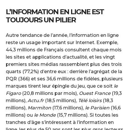
L’INFORMATION EN LIGNE EST
TOUJOURS UN PILIER
Autre tendance de l’année, l’information en ligne
reste un usage important sur Internet. Exemple,
44,3 millions de Français consultent chaque mois
les sites et applications d’actualité, et les vingt
premiers sites médias rassemblent plus des trois
quarts (77,2%) d’entre eux : derrière l’agrégat de la
PQR (366) et ses 36,6 millions de fidèles, plusieurs
marques tirent leur épingle du jeu, que ce soit
le
Figaro
(20,8 millions par mois),
Ouest France
(19,3
millions),
Actu.fr
(18,5 millions),
Télé loisirs
(18,3
millions),
Marmiton
(17,6 millions),
le Parisien
(16,6
millions) ou
le Monde
(15,7 millions). Si toutes les
tranches d’âge s’intéressent à l’information en
ligne, les plus de 50 ans sont les plus gros lecteurs