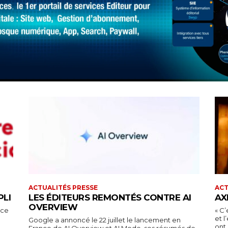
ACTUALITÉS PRESSE
ACT
PLI
LES ÉDITEURS REMONTÉS CONTRE AI
AX
OVERVIEW
nce
« C’
et 
Google a annoncé le 22 juillet le lancement en
ont 
France de AI Overview et AI Mode, ses résumés de