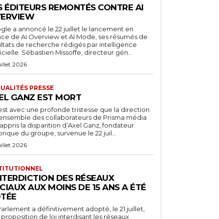
S ÉDITEURS REMONTÉS CONTRE AI
ERVIEW
le a annoncé le 22 juillet le lancement en
nce de AI Overview et AI Mode, ses résumés de
ultats de recherche rédigés par intelligence
ficielle. Sébastien Missoffe, directeur gén...
uillet 2026
UALITÉS PRESSE
EL GANZ EST MORT
est avec une profonde tristesse que la direction
l’ensemble des collaborateurs de Prisma média
appris la disparition d’Axel Ganz, fondateur
orique du groupe, survenue le 22 juil...
uillet 2026
TITUTIONNEL
INTERDICTION DES RÉSEAUX
CIAUX AUX MOINS DE 15 ANS A ÉTÉ
TÉE
arlement a définitivement adopté, le 21 juillet,
proposition de loi interdisant les réseaux