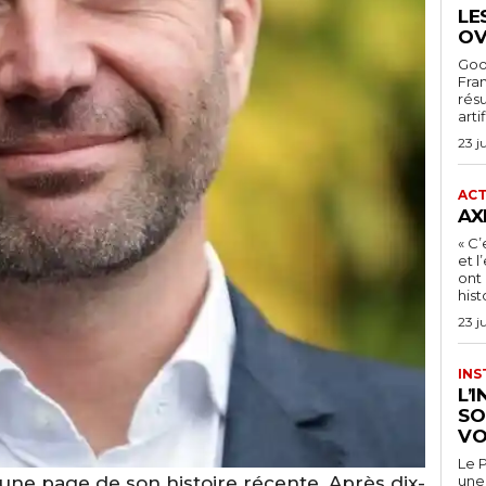
LE
OV
Goog
Fra
rés
arti
23 j
ACT
AX
« C’
et 
ont 
hist
23 j
INS
L’
SO
VO
Le P
une page de son histoire récente. Après dix-
une 