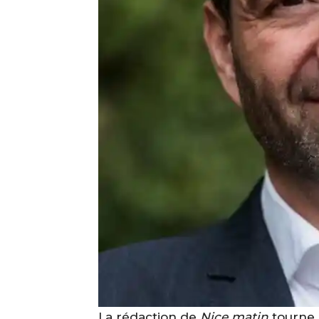
La rédaction de
Nice matin
tourne 