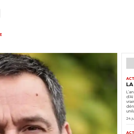
E
ACT
LA
L’a
d'A
vra
dén
unil
24 j
ACT