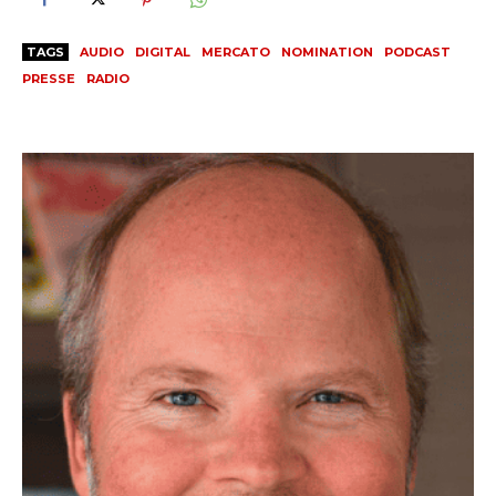
TAGS
AUDIO
DIGITAL
MERCATO
NOMINATION
PODCAST
PRESSE
RADIO