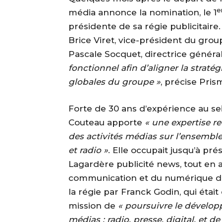
e
média annonce la nomination, le 1
présidente de sa régie publicitaire
Brice Viret, vice-président du group
Pascale Socquet, directrice généra
fonctionnel afin d’aligner la strat
globales du groupe »
, précise Pr
Forte de 30 ans d’expérience au se
Couteau apporte
« une expertise r
des activités médias sur l’ensemble 
et radio »
. Elle occupait jusqu’à pr
Lagardère publicité news, tout en a
communication et du numérique du 
la régie par Franck Godin, qui étai
mission de
« poursuivre le dévelop
médias : radio, presse, digital, et d