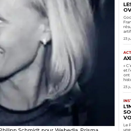
LE
OV
Goog
Fra
rés
arti
23 j
ACT
AX
« C’
et 
ont 
hist
23 j
INS
L’
SO
VO
Le P
Philipp Schmidt pour Webedia, Prisma
une 