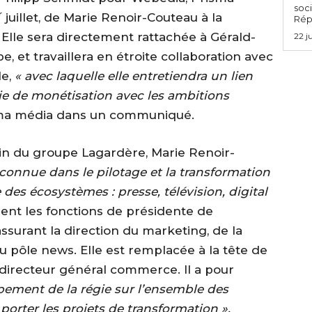
soci
r
juillet, de Marie Renoir-Couteau à la
Rép
. Elle sera directement rattachée à Gérald-
22 j
e, et travaillera en étroite collaboration avec
le,
« avec laquelle elle entretiendra un lien
égie de monétisation avec les ambitions
isma média dans un communiqué.
in du groupe Lagardère, Marie Renoir-
econnue dans le pilotage et la transformation
des écosystèmes : presse, télévision, digital
ésent les fonctions de présidente de
ssurant la direction du marketing, de la
pôle news. Elle est remplacée à la tête de
t directeur général commerce. Il a pour
pement de la régie sur l’ensemble des
e porter les projets de transformation ».