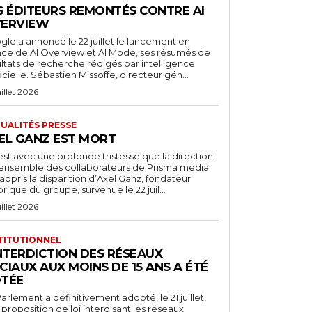
S ÉDITEURS REMONTÉS CONTRE AI
ERVIEW
le a annoncé le 22 juillet le lancement en
nce de AI Overview et AI Mode, ses résumés de
ultats de recherche rédigés par intelligence
ficielle. Sébastien Missoffe, directeur gén...
uillet 2026
UALITÉS PRESSE
EL GANZ EST MORT
est avec une profonde tristesse que la direction
l’ensemble des collaborateurs de Prisma média
appris la disparition d’Axel Ganz, fondateur
orique du groupe, survenue le 22 juil...
uillet 2026
TITUTIONNEL
INTERDICTION DES RÉSEAUX
CIAUX AUX MOINS DE 15 ANS A ÉTÉ
TÉE
arlement a définitivement adopté, le 21 juillet,
proposition de loi interdisant les réseaux