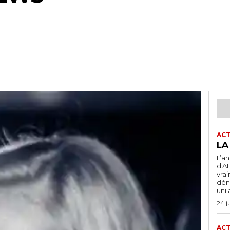
ACT
LA
L’a
d'A
vra
dén
unil
24 j
ACT