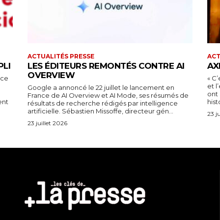
ACTUALITÉS PRESSE
ACT
PLI
LES ÉDITEURS REMONTÉS CONTRE AI
AX
OVERVIEW
nce
« C’
et 
Google a annoncé le 22 juillet le lancement en
ont 
France de AI Overview et AI Mode, ses résumés de
ent
hist
résultats de recherche rédigés par intelligence
artificielle. Sébastien Missoffe, directeur gén...
23 j
23 juillet 2026