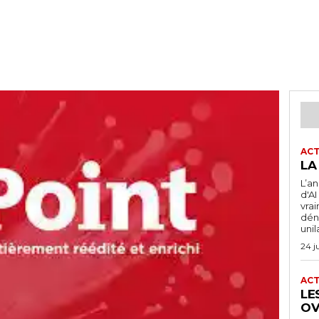
ACT
LA
L’a
d'A
vra
dén
unil
24 j
ACT
LE
OV