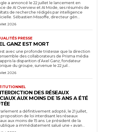
le a annoncé le 22 juillet le lancement en
nce de AI Overview et AI Mode, ses résumés de
ultats de recherche rédigés par intelligence
ficielle. Sébastien Missoffe, directeur gén...
uillet 2026
UALITÉS PRESSE
EL GANZ EST MORT
est avec une profonde tristesse que la direction
l’ensemble des collaborateurs de Prisma média
appris la disparition d’Axel Ganz, fondateur
orique du groupe, survenue le 22 juil...
uillet 2026
TITUTIONNEL
INTERDICTION DES RÉSEAUX
CIAUX AUX MOINS DE 15 ANS A ÉTÉ
TÉE
arlement a définitivement adopté, le 21 juillet,
proposition de loi interdisant les réseaux
aux aux moins de 15 ans. Le président de la
ublique a immédiatement salué une « avan...