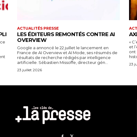
ACTUALITÉS PRESSE
ACT
PLI
LES ÉDITEURS REMONTÉS CONTRE AI
AX
OVERVIEW
nce
« C’
et 
Google a annoncé le 22 juillet le lancement en
ont 
France de AI Overview et AI Mode, ses résumés de
ent
hist
résultats de recherche rédigés par intelligence
artificielle. Sébastien Missoffe, directeur gén...
23 j
23 juillet 2026