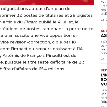
Goog
Fra
négociations autour d’un plan de
rés
arti
primer 32 postes de titulaires et 26 pigistes
23 j
n article du
Figaro
publié le 4 juillet, le
réations de postes, ramenant la perte nette
ACT
Ce plan suscite une vive opposition en
AX
« C’
ce révision-correction, ciblé par 18
et 
ent l’impact du recours croissant à l’IA.
ont 
hist
ing Artémis de François Pinault) est de
23 j
, puisque le titre reste déficitaire de 2,3
ffre d’affaires de 65,4 millions.
INS
L’
SO
VO
Le P
une 
soci
Rép