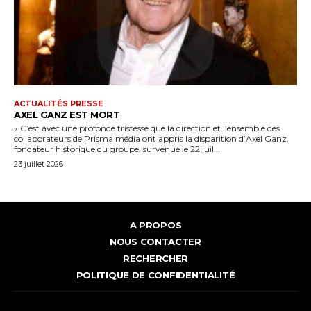
ACTUALITÉS PRESSE
AXEL GANZ EST MORT
« C’est avec une profonde tristesse que la direction et l’ensemble des
collaborateurs de Prisma média ont appris la disparition d’Axel Ganz,
fondateur historique du groupe, survenue le 22 juil...
23 juillet 2026
A PROPOS
NOUS CONTACTER
RECHERCHER
POLITIQUE DE CONFIDENTIALITÉ