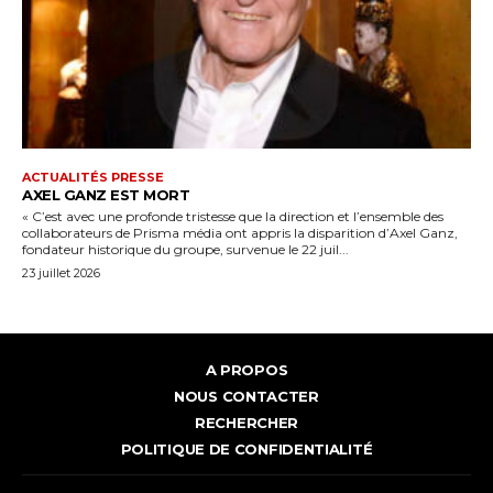
ACTUALITÉS PRESSE
AXEL GANZ EST MORT
« C’est avec une profonde tristesse que la direction et l’ensemble des
collaborateurs de Prisma média ont appris la disparition d’Axel Ganz,
fondateur historique du groupe, survenue le 22 juil...
23 juillet 2026
A PROPOS
NOUS CONTACTER
RECHERCHER
POLITIQUE DE CONFIDENTIALITÉ