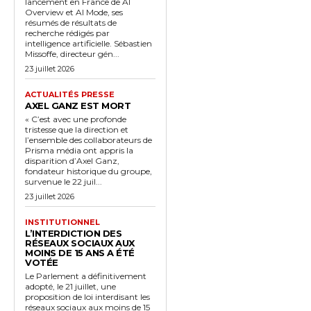
lancement en France de AI
Overview et AI Mode, ses
résumés de résultats de
recherche rédigés par
intelligence artificielle. Sébastien
Missoffe, directeur gén...
23 juillet 2026
ACTUALITÉS PRESSE
AXEL GANZ EST MORT
« C’est avec une profonde
tristesse que la direction et
l’ensemble des collaborateurs de
Prisma média ont appris la
disparition d’Axel Ganz,
fondateur historique du groupe,
survenue le 22 juil...
23 juillet 2026
INSTITUTIONNEL
L’INTERDICTION DES
RÉSEAUX SOCIAUX AUX
MOINS DE 15 ANS A ÉTÉ
VOTÉE
Le Parlement a définitivement
adopté, le 21 juillet, une
proposition de loi interdisant les
réseaux sociaux aux moins de 15