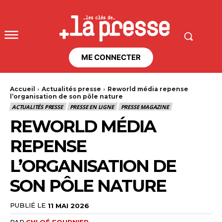
ME CONNECTER
Accueil
Actualités presse
Reworld média repense
l’organisation de son pôle nature
ACTUALITÉS PRESSE
PRESSE EN LIGNE
PRESSE MAGAZINE
REWORLD MÉDIA
REPENSE
L’ORGANISATION DE
SON PÔLE NATURE
PUBLIÉ LE
11 MAI 2026
PAR
CHLOÉ FOURNIER