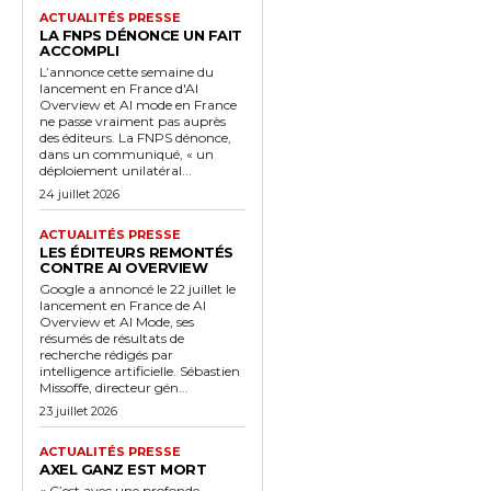
ACTUALITÉS PRESSE
LA FNPS DÉNONCE UN FAIT
ACCOMPLI
L’annonce cette semaine du
lancement en France d'AI
Overview et AI mode en France
ne passe vraiment pas auprès
des éditeurs. La FNPS dénonce,
dans un communiqué, « un
déploiement unilatéral...
24 juillet 2026
ACTUALITÉS PRESSE
LES ÉDITEURS REMONTÉS
CONTRE AI OVERVIEW
Google a annoncé le 22 juillet le
lancement en France de AI
Overview et AI Mode, ses
résumés de résultats de
recherche rédigés par
intelligence artificielle. Sébastien
Missoffe, directeur gén...
23 juillet 2026
ACTUALITÉS PRESSE
AXEL GANZ EST MORT
« C’est avec une profonde