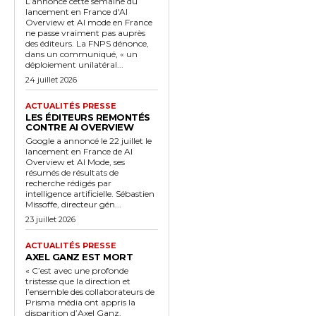
L’annonce cette semaine du
lancement en France d'AI
Overview et AI mode en France
ne passe vraiment pas auprès
des éditeurs. La FNPS dénonce,
dans un communiqué, « un
déploiement unilatéral...
24 juillet 2026
ACTUALITÉS PRESSE
LES ÉDITEURS REMONTÉS
CONTRE AI OVERVIEW
Google a annoncé le 22 juillet le
lancement en France de AI
Overview et AI Mode, ses
résumés de résultats de
recherche rédigés par
intelligence artificielle. Sébastien
Missoffe, directeur gén...
23 juillet 2026
ACTUALITÉS PRESSE
AXEL GANZ EST MORT
« C’est avec une profonde
tristesse que la direction et
l’ensemble des collaborateurs de
Prisma média ont appris la
disparition d’Axel Ganz,