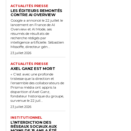
ACTUALITÉS PRESSE
LES ÉDITEURS REMONTÉS
CONTRE AI OVERVIEW
Google a annoncé le 22 juillet le
lancement en France de AI
Overview et AI Mode, ses
résumés de résultats de
recherche rédigés par
intelligence artificielle. Sébastien
Missoffe, directeur gén...
23 juillet 2026
ACTUALITÉS PRESSE
AXEL GANZ EST MORT
« C’est avec une profonde
tristesse que la direction et
l’ensemble des collaborateurs de
Prisma média ont appris la
disparition d’Axel Ganz,
fondateur historique du groupe,
survenue le 22 juil...
23 juillet 2026
INSTITUTIONNEL
L’INTERDICTION DES
RÉSEAUX SOCIAUX AUX
MOINS DE 15 ANS A ÉTÉ