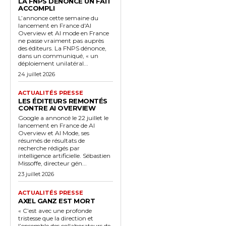
LA FNPS DÉNONCE UN FAIT
ACCOMPLI
L’annonce cette semaine du
lancement en France d'AI
Overview et AI mode en France
ne passe vraiment pas auprès
des éditeurs. La FNPS dénonce,
dans un communiqué, « un
déploiement unilatéral...
24 juillet 2026
ACTUALITÉS PRESSE
LES ÉDITEURS REMONTÉS
CONTRE AI OVERVIEW
Google a annoncé le 22 juillet le
lancement en France de AI
Overview et AI Mode, ses
résumés de résultats de
recherche rédigés par
intelligence artificielle. Sébastien
Missoffe, directeur gén...
23 juillet 2026
ACTUALITÉS PRESSE
AXEL GANZ EST MORT
« C’est avec une profonde
tristesse que la direction et
l’ensemble des collaborateurs de