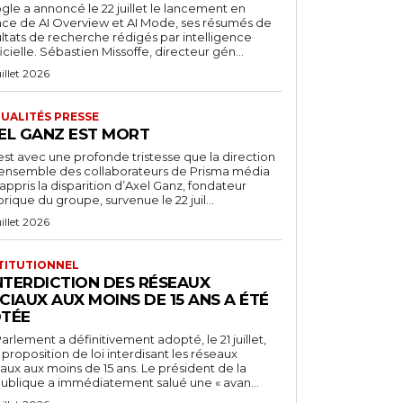
le a annoncé le 22 juillet le lancement en
nce de AI Overview et AI Mode, ses résumés de
ultats de recherche rédigés par intelligence
ficielle. Sébastien Missoffe, directeur gén...
uillet 2026
UALITÉS PRESSE
EL GANZ EST MORT
est avec une profonde tristesse que la direction
l’ensemble des collaborateurs de Prisma média
appris la disparition d’Axel Ganz, fondateur
orique du groupe, survenue le 22 juil...
uillet 2026
TITUTIONNEL
INTERDICTION DES RÉSEAUX
CIAUX AUX MOINS DE 15 ANS A ÉTÉ
TÉE
arlement a définitivement adopté, le 21 juillet,
proposition de loi interdisant les réseaux
aux aux moins de 15 ans. Le président de la
ublique a immédiatement salué une « avan...