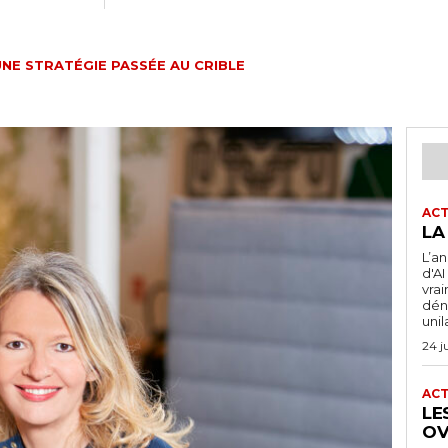
UNE STRATÉGIE PASSÉE AU CRIBLE
ACT
LA
L’a
d'A
vra
dén
unil
24 j
ACT
LE
OV