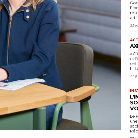
Goog
Fra
rés
arti
23 j
ACT
AX
« C’
et 
ont 
hist
23 j
INS
L’
SO
VO
Le P
une 
soci
Rép